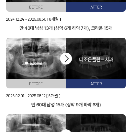
덧니 교정
BEFORE
AFTER
개방교합 교정
과개교합 교정
주걱턱 교정
2024.12.24 ~ 2025.08.30
[ 8개월 ]
부분 교정
만 40대 남성
13개 (상악 6개 하악 7개), 크라운 15개
장치별 교정치료
일반진료
자연치아살리기
보철치료
신경치료
충치치료
잇몸치료
사랑니발치
스케일링
구강검진
턱관절
턱관절 질환
BEFORE
AFTER
진단과 치료
치료 후에는?
전후사진
2025.02.01 ~ 2025.08.12
[ 6개월 ]
커뮤니티
온라인상담
만 60대 남성
15개 (상악 9개 하악 6개)
공지사항
더조은칼럼
자주 묻는 질문