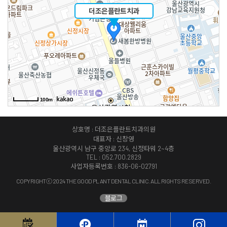
더조은플란트치과
100m
상호명 : 더조은플란트치과의원
대표자 : 신창영
울산광역시 남구 중앙로 234, 신정타워 2~4층
TEL : 052.700.2829
사업자등록번호 : 836-06-02791
COPYRIGHTⓒ 2024 THE GOOD PLANT DENTAL CLINIC. ALL RIGHTS RESERVED.
블로그