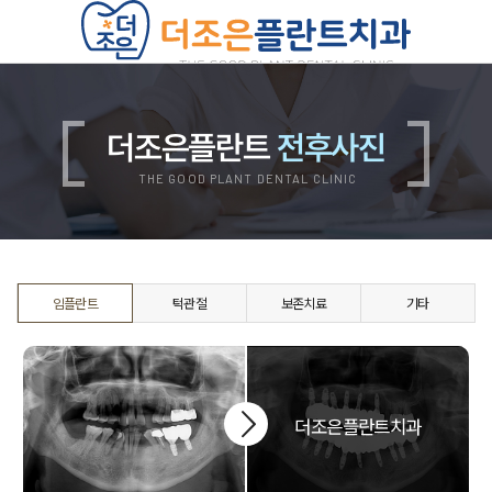
치과소개
의료진소개
진료안내
더조은플란트
전후사진
진료비안내
둘러보기
오시는길
THE GOOD PLANT DENTAL CLINIC
더조은플란트의 특별함
양심 진료
디지털 진료
자연치아 보존 원칙
자체기공소 운영
철저한 사후관리
위생적인 멸균, 소독
임플란트
턱관절
보존치료
기타
쾌적한 진료환경
임플란트
무치악 임플란트
재수술 임플란트
뼈이식 임플란트
상악동 임플란트
보험 임플란트
치아교정
치아교정 QnA
부정교합 자가진단
돌출입 교정