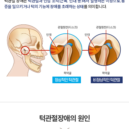
치과소개
턱관절 장애는
턱관절과 인접 조직(근육, 인대 등)에서 발생하는 이상으로,
통
증을 일으키거나 턱의 기능에 장애를 초래하는 상태
를 의미합니다
.
더조은플란트의 특별함
임플란트
치아교정
일반진료
턱관절
치료 후에는?
커뮤니티
턱관절장애의 원인