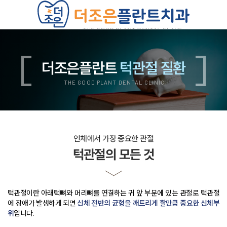
치과소개
의료진소개
진료안내
더조은플란트
턱관절 질환
진료비안내
둘러보기
오시는길
THE GOOD PLANT DENTAL CLINIC
더조은플란트의 특별함
양심 진료
디지털 진료
자연치아 보존 원칙
자체기공소 운영
철저한 사후관리
위생적인 멸균, 소독
인체에서 가장 중요한 관절
쾌적한 진료환경
턱관절의 모든 것
임플란트
무치악 임플란트
재수술 임플란트
뼈이식 임플란트
상악동 임플란트
턱관절이란 아래턱뼈와 머리뼈를 연결하는 귀 앞 부분에 있는 관절로
턱관절
보험 임플란트
치아교정
에 장애가 발생하게 되면
신체 전반의 균형을 깨트리게 할만큼 중요한 신체부
치아교정 QnA
위
입니다
.
부정교합 자가진단
돌출입 교정