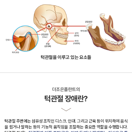
덧니 교정
개방교합 교정
과개교합 교정
주걱턱 교정
부분 교정
장치별 교정치료
일반진료
자연치아살리기
보철치료
신경치료
충치치료
잇몸치료
턱관절을 이루고 있는 요소들
사랑니발치
스케일링
구강검진
턱관절
턱관절 질환
진단과 치료
더조은플란트의
치료 후에는?
전후사진
턱관절 장애란?
커뮤니티
온라인상담
공지사항
더조은칼럼
자주 묻는 질문
턱관절 주변에는 섬유성 조직인 디스크, 인대, 그리고 근육 등이 위치하여
음식
을 씹거나 말하는 등의 기능적 움직임을 조절하는 중요한 역할을 수행합니다.