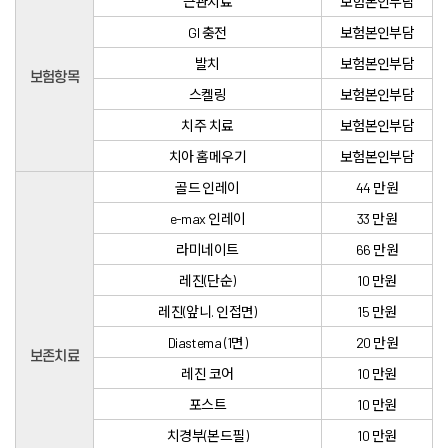
근관치료
보험본인부담
GI 충전
보험본인부담
발치
보험본인부담
보험항목
스켈링
보험본인부담
치주 치료
보험본인부담
치아 홈메우기
보험본인부담
골드 인레이
44 만원
e-max 인레이
33 만원
라미네이트
66 만원
레진(단순)
10 만원
레진(앞니. 인접면)
15 만원
Diastema (1면)
20 만원
보존치료
레진 코어
10 만원
포스트
10 만원
치경부(본드필)
10 만원