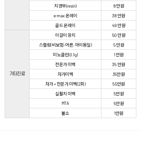
치경부(resin)
8 만원
e-max 온레이
38 만원
골드 온레이
49 만원
이갈이 장치
50 만원
스켈링(비보험-어른, 아이동일)
5 만원
미노클린(0.1g)
1 만원
전문가 미백
35 만원
기타진료
자가미백
35만원
자가 + 전문가 미백(2회)
55만원
실활치 미백
5만원
MTA
5만원
불소
1만원