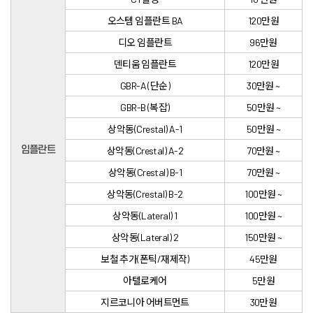
덧니 교정
오스템 임플란트 BA
120만원
개방교합 교정
과개교합 교정
디오 임플란트
96만원
주걱턱 교정
부분 교정
덴티움 임플란트
120만원
장치별 교정치료
일반진료
GBR-A (단순)
30만원 ~
자연치아살리기
보철치료
GBR-B (복잡)
50만원 ~
신경치료
충치치료
상악동(Crestal) A-1
50만원 ~
잇몸치료
사랑니발치
임플란트
상악동(Crestal) A-2
70만원 ~
스케일링
구강검진
상악동(Crestal) B-1
70만원 ~
턱관절
턱관절 질환
상악동(Crestal) B-2
100만원 ~
진단과 치료
치료 후에는?
상악동(Lateral) 1
100만원 ~
전후사진
커뮤니티
상악동(Lateral) 2
150만원 ~
온라인상담
공지사항
보철 추가(폰틱/재제작)
45만원
더조은칼럼
자주 묻는 질문
아텔로케어
5만원
지르코니아 어버트먼트
30만원