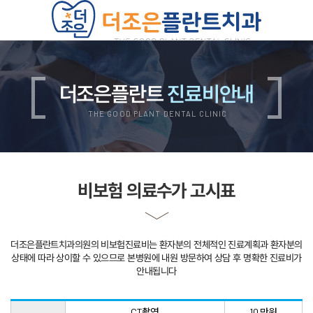
치과소개
의료진소개
진료안내
더조은플란트
진료비안내
진료비안내
둘러보기
오시는길
THE GOOD PLANT DENTAL CLINIC
더조은플란트의 특별함
양심 진료
디지털 진료
자연치아 보존 원칙
자체기공소 운영
철저한 사후관리
비보험 의료수가 고시표
위생적인 멸균, 소독
쾌적한 진료환경
임플란트
무치악 임플란트
재수술 임플란트
더조은플란트치과의원의 비보험진료비는 환자분의 전체적인 진료계획과 환자분의
뼈이식 임플란트
상악동 임플란트
상태에 따라 상이할 수 있으므로
본병원에 내원 방문하여 상담 후 명확한 진료비가
보험 임플란트
안내됩니다
치아교정
치아교정 QnA
부정교합 자가진단
CT촬영
10 만원
돌출입 교정