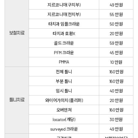
치과소개
지르코니아(구치부)
49 만원
지르코니아(전치부)
55 만원
더조은플란트의 특별함
타치과 임플크라운
50 만원
임플란트
보철치료
타치과 호환X
20 만원
골드 크라운
59 만원
치아교정
PFM 크라운
45 만원
일반진료
PMMA
10 만원
전체 틀니
160 만원
턱관절
부분 틀니
160 만원
치료 후에는?
임시 틀니
40 만원
틀니치료
와이어가의치 (플리퍼)
20 만원
커뮤니티
오버덴쳐
160 만원
locator(개당)
30 만원
surveyed 크라운
49 만원