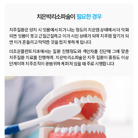
치과소개
더조은플란트의 특별함
치은박리소파술이
필요한 경우
임플란트
치주질환은 양치 시 잇몸에서 피가 나는 정도의 치은염 상태에서
더 악화
되면 잇몸이 붓고 근질근질하고 이가 시린 상태가 되며
치주염 말기가 되
면 이가 흔들리고 딱딱한 것을 씹지 못하게 됩니다.
치아교정
더조은플란트치과에서는 질환 진행정도와 개인차를 진단해 그에 맞춘
치주질환 치료를 진행하며, 치은박리소파술은 치주 질환이 중등도 이상
일반진료
단계이며 치주조직이 광범위하게 퍼져 있을 때 주로 시행합니다.
턱관절
치료 후에는?
커뮤니티