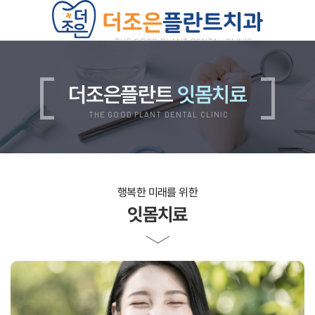
치과소개
의료진소개
진료안내
더조은플란트
잇몸치료
진료비안내
둘러보기
오시는길
THE GOOD PLANT DENTAL CLINIC
더조은플란트의 특별함
양심 진료
디지털 진료
자연치아 보존 원칙
자체기공소 운영
철저한 사후관리
위생적인 멸균, 소독
행복한 미래를 위한
쾌적한 진료환경
잇몸치료
임플란트
무치악 임플란트
재수술 임플란트
뼈이식 임플란트
상악동 임플란트
보험 임플란트
치아교정
치아교정 QnA
부정교합 자가진단
돌출입 교정