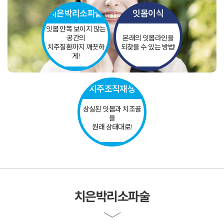
덧니 교정
치은박리
소파술
잇몸
이식
개방교합 교정
과개교합 교정
잇몸 안쪽 보이지 않는
주걱턱 교정
공간의
본래의 잇몸라인을
부분 교정
치주질환까지 깨끗하
되찾을 수 있는 방법!
장치별 교정치료
일반진료
게!
자연치아살리기
보철치료
신경치료
충치치료
치주조직
재생
잇몸치료
사랑니발치
상실된 잇몸과 치조골
스케일링
을
구강검진
원래 상태대로!
턱관절
턱관절 질환
진단과 치료
치료 후에는?
전후사진
커뮤니티
온라인상담
공지사항
더조은칼럼
치은박리소파술
자주 묻는 질문