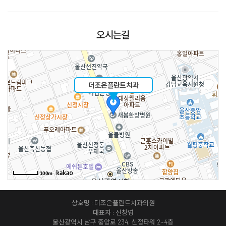
오시는길
더조은플란트치과
100m
상호명 : 더조은플란트치과의원
대표자 : 신창영
울산광역시 남구 중앙로 234, 신정타워 2~4층