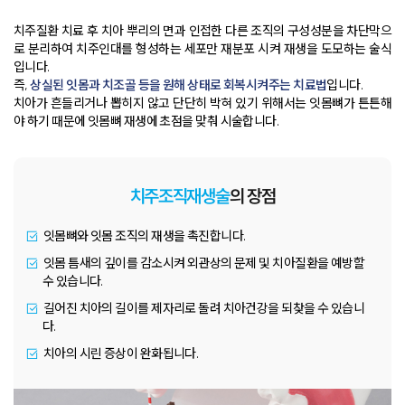
치주질환 치료 후 치아 뿌리의 면과 인접한 다른 조직의 구성성분을 차단막으
로 분리하여
치주인대를 형성하는 세포만 재분포 시켜 재생을 도모하는 술식
입니다
.
즉,
상실된 잇몸과 치조골 등을 원해 상태로 회복시켜주는 치료법
입니다
.
치아가 흔들리거나 뽑히지 않고 단단히 박혀 있기 위해서는 잇몸뼈가 튼튼해
야 하기 때문에 잇몸뼈 재생에 초점을 맞춰 시술합니다
.
치주조직재생술
의 장점
잇몸뼈와 잇몸 조직의 재생을 촉진합니다.
잇몸 틈새의 깊이를 감소시켜 외관상의 문제 및 치아질환을 예방할
수 있습니다.
길어진 치아의 길이를 제자리로 돌려 치아건강을 되찾을 수 있습니
다.
치아의 시린 증상이 완화됩니다.