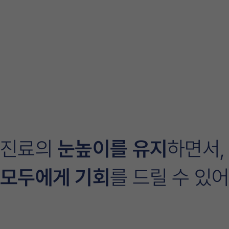
울산 신정동 임플란
임플란트이벤트
통합치의학과 전문의 진료
더조은
진료의
눈높이를
유지
하면서,
모두에게 기회
를
드릴 수 있