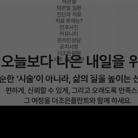
턱관절
턱관절 질환
진단과 치료
치료 후에는?
전후사진
커뮤니티
온라인상담
공지사항
더조은칼럼
오늘보다
나은 내일을 
자주 묻는 질문
임플란트
치아교정
일반진료
순한 ‘시술’이 아니라,
삶의 질을 높이는 
편하게, 신뢰할 수 있게,
그리고 오래도록 만족
그 여정을 더조은플란트와 함께 하세요.