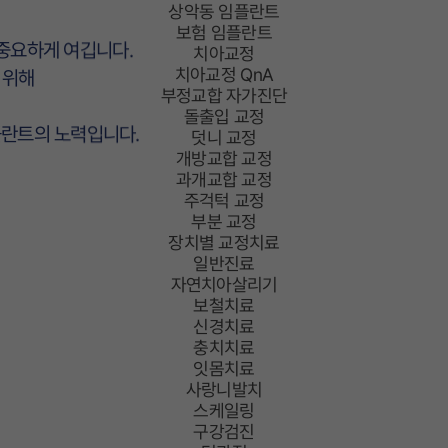
상악동 임플란트
보험 임플란트
 중요하게 여깁니다.
치아교정
치아교정 QnA
 위해
부정교합 자가진단
돌출입 교정
란트의 노력입니다.
덧니 교정
개방교합 교정
과개교합 교정
주걱턱 교정
부분 교정
장치별 교정치료
일반진료
자연치아살리기
보철치료
신경치료
충치치료
잇몸치료
사랑니발치
스케일링
구강검진