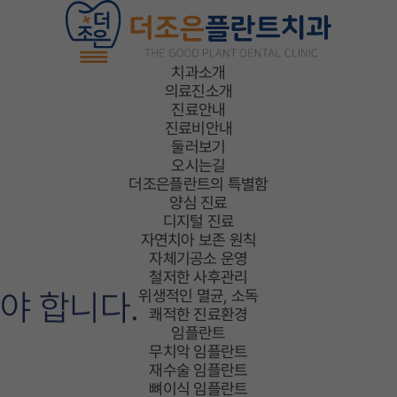
트·치아교정 치과,
치과소개
의료진소개
진료안내
진료비안내
둘러보기
오시는길
더조은플란트의 특별함
 임플란트
턱관절 진료
보험임플란
양심 진료
디지털 진료
자연치아 보존 원칙
자체기공소 운영
철저한 사후관리
위생적인 멸균, 소독
어야
합니다.
쾌적한 진료환경
임플란트
무치악 임플란트
재수술 임플란트
뼈이식 임플란트