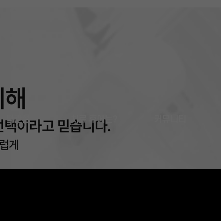
위해
턱관절
치료 후에는?
커뮤니티
선택이라고 믿습니다.
스럽게