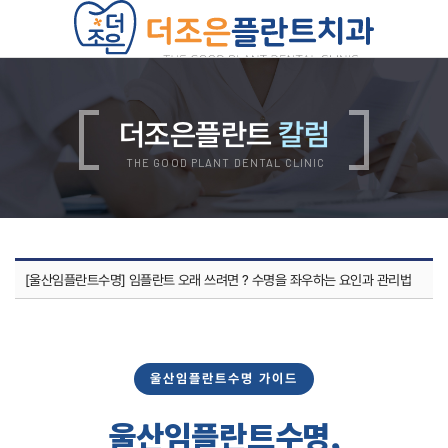
치과소개
의료진소개
진료안내
더조은플란트
칼럼
진료비안내
둘러보기
오시는길
THE GOOD PLANT DENTAL CLINIC
더조은플란트의 특별함
양심 진료
디지털 진료
자연치아 보존 원칙
자체기공소 운영
철저한 사후관리
위생적인 멸균, 소독
[울산임플란트수명] 임플란트 오래 쓰려면 ? 수명을 좌우하는 요인과 관리법
쾌적한 진료환경
임플란트
무치악 임플란트
재수술 임플란트
뼈이식 임플란트
상악동 임플란트
울산임플란트수명 가이드
보험 임플란트
치아교정
치아교정 QnA
울산임플란트수명,
부정교합 자가진단
돌출입 교정