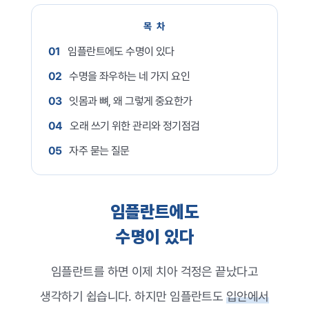
치과소개
목 차
더조은플란트의 특별함
01
임플란트에도 수명이 있다
임플란트
02
수명을 좌우하는 네 가지 요인
치아교정
03
잇몸과 뼈, 왜 그렇게 중요한가
04
오래 쓰기 위한 관리와 정기점검
일반진료
05
자주 묻는 질문
턱관절
치료 후에는?
임플란트에도
커뮤니티
수명이 있다
임플란트를 하면 이제 치아 걱정은 끝났다고
생각하기 쉽습니다. 하지만 임플란트도
입안에서