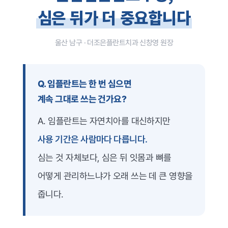
덧니 교정
심은 뒤가 더 중요합니다
개방교합 교정
과개교합 교정
주걱턱 교정
부분 교정
울산 남구 · 더조은플란트치과 신창영 원장
장치별 교정치료
일반진료
자연치아살리기
보철치료
신경치료
Q. 임플란트는 한 번 심으면
충치치료
잇몸치료
계속 그대로 쓰는 건가요?
사랑니발치
스케일링
A. 임플란트는 자연치아를 대신하지만
구강검진
턱관절
사용 기간은 사람마다 다릅니다.
턱관절 질환
진단과 치료
치료 후에는?
심는 것 자체보다, 심은 뒤 잇몸과 뼈를
전후사진
커뮤니티
어떻게 관리하느냐가 오래 쓰는 데 큰 영향을
온라인상담
공지사항
줍니다.
더조은칼럼
자주 묻는 질문