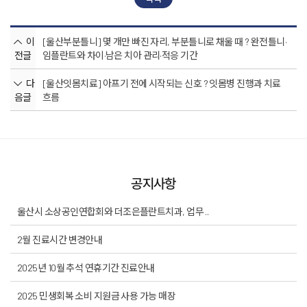
이
[울산부분틀니] 몇 개만 빠진 자리, 부분틀니로 채울 때 ? 완전틀니·
전글
임플란트와 차이·남은 치아 관리·적응 기간
다
[울산잇몸치료] 아프기 전에 시작되는 신호 ? 잇몸병 진행과 치료
음글
흐름
공지사항
울산시 소상공인연합회와 더조은플란트치과, 업무 ..
2월 진료시간 변경안내
2025년 10월 추석 연휴기간 진료안내
2025 민생회복 소비 지원금 사용 가능 매장