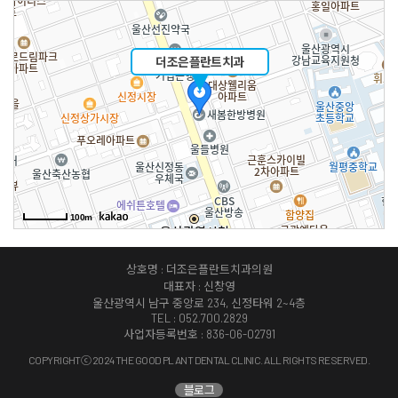
더조은플란트치과
100m
상호명 : 더조은플란트치과의원
대표자 : 신창영
울산광역시 남구 중앙로 234, 신정타워 2~4층
TEL : 052.700.2829
사업자등록번호 : 836-06-02791
COPYRIGHTⓒ 2024 THE GOOD PLANT DENTAL CLINIC. ALL RIGHTS RESERVED.
블로그