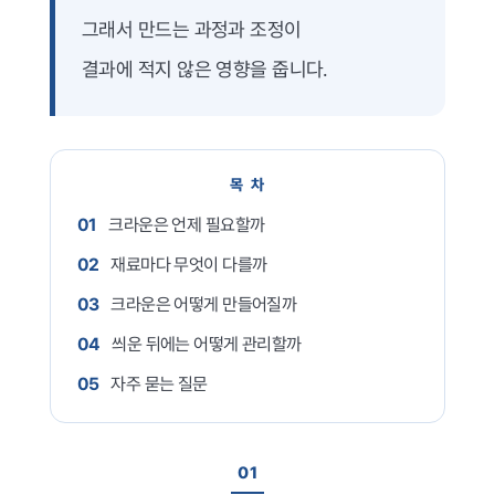
치과소개
그래서 만드는 과정과 조정이
더조은플란트의 특별함
결과에 적지 않은 영향을 줍니다.
임플란트
치아교정
목 차
일반진료
01
크라운은 언제 필요할까
턱관절
02
재료마다 무엇이 다를까
03
크라운은 어떻게 만들어질까
치료 후에는?
04
씌운 뒤에는 어떻게 관리할까
커뮤니티
05
자주 묻는 질문
01