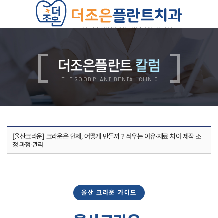
치과소개
의료진소개
진료안내
더조은플란트
칼럼
진료비안내
둘러보기
오시는길
THE GOOD PLANT DENTAL CLINIC
더조은플란트의 특별함
양심 진료
디지털 진료
자연치아 보존 원칙
자체기공소 운영
철저한 사후관리
위생적인 멸균, 소독
[울산크라운] 크라운은 언제, 어떻게 만들까 ? 씌우는 이유·재료 차이·제작 조
쾌적한 진료환경
정 과정·관리
임플란트
무치악 임플란트
재수술 임플란트
뼈이식 임플란트
상악동 임플란트
보험 임플란트
울산 크라운 가이드
치아교정
치아교정 QnA
부정교합 자가진단
돌출입 교정