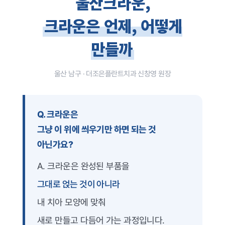
울산크라운,
덧니 교정
개방교합 교정
크라운은 언제, 어떻게
과개교합 교정
주걱턱 교정
부분 교정
만들까
장치별 교정치료
일반진료
자연치아살리기
보철치료
울산 남구 · 더조은플란트치과 신창영 원장
신경치료
충치치료
잇몸치료
사랑니발치
스케일링
Q. 크라운은
구강검진
그냥 이 위에 씌우기만 하면 되는 것
턱관절
턱관절 질환
아닌가요?
진단과 치료
치료 후에는?
전후사진
A. 크라운은 완성된 부품을
커뮤니티
온라인상담
그대로 얹는 것이 아니라
공지사항
더조은칼럼
자주 묻는 질문
내 치아 모양에 맞춰
새로 만들고 다듬어 가는 과정입니다.