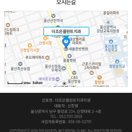
오시는길
더조은플란트치과
100m
상호명 : 더조은플란트치과의원
대표자 : 신창영
울산광역시 남구 중앙로 234, 신정타워 2~4층
TEL : 052.700.2829
사업자등록번호 : 836-06-02791
COPYRIGHTⓒ 2024 THE GOOD PLANT DENTAL CLINIC. ALL RIGHTS RESERVED.