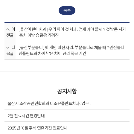
목록
이
[울산어린이치과] 우리 아이 첫 치과, 언제 가야 할까 ? 첫 방문 시기
전글
·충치 예방 습관·정기검진
다
[울산부분틀니] 몇 개만 빠진 자리, 부분틀니로 채울 때 ? 완전틀니·
음글
임플란트와 차이·남은 치아 관리·적응 기간
공지사항
울산시 소상공인연합회와 더조은플란트치과, 업무 ..
2월 진료시간 변경안내
2025년 10월 추석 연휴기간 진료안내