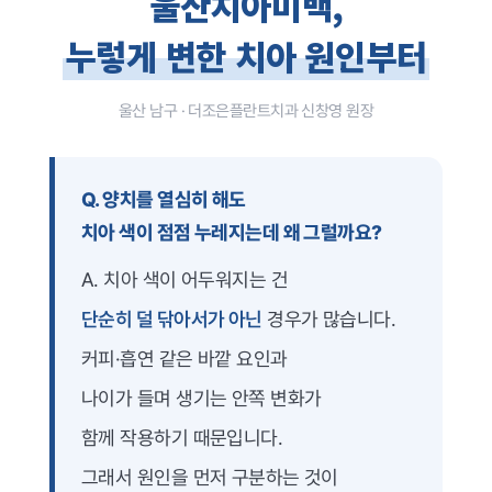
울산치아미백,
덧니 교정
개방교합 교정
누렇게 변한 치아 원인부터
과개교합 교정
주걱턱 교정
부분 교정
장치별 교정치료
울산 남구 · 더조은플란트치과 신창영 원장
일반진료
자연치아살리기
보철치료
신경치료
충치치료
Q. 양치를 열심히 해도
잇몸치료
사랑니발치
치아 색이 점점 누레지는데 왜 그럴까요?
스케일링
구강검진
A. 치아 색이 어두워지는 건
턱관절
턱관절 질환
진단과 치료
단순히 덜 닦아서가 아닌
경우가 많습니다.
치료 후에는?
전후사진
커피·흡연 같은 바깥 요인과
커뮤니티
온라인상담
나이가 들며 생기는 안쪽 변화가
공지사항
더조은칼럼
함께 작용하기 때문입니다.
자주 묻는 질문
그래서 원인을 먼저 구분하는 것이