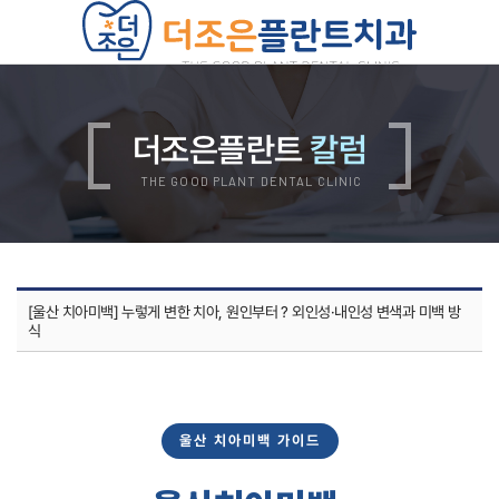
치과소개
의료진소개
진료안내
더조은플란트
칼럼
진료비안내
둘러보기
오시는길
THE GOOD PLANT DENTAL CLINIC
더조은플란트의 특별함
양심 진료
디지털 진료
자연치아 보존 원칙
자체기공소 운영
철저한 사후관리
위생적인 멸균, 소독
[울산 치아미백] 누렇게 변한 치아, 원인부터 ? 외인성·내인성 변색과 미백 방
쾌적한 진료환경
식
임플란트
무치악 임플란트
재수술 임플란트
뼈이식 임플란트
상악동 임플란트
보험 임플란트
울산 치아미백 가이드
치아교정
치아교정 QnA
부정교합 자가진단
돌출입 교정