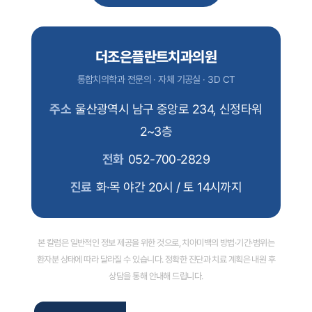
더조은플란트치과의원
통합치의학과 전문의 · 자체 기공실 · 3D CT
주소
울산광역시 남구 중앙로 234, 신정타워
2~3층
전화
052-700-2829
진료
화·목 야간 20시 / 토 14시까지
본 칼럼은 일반적인 정보 제공을 위한 것으로, 치아미백의 방법·기간·범위는
환자분 상태에 따라 달라질 수 있습니다. 정확한 진단과 치료 계획은 내원 후
상담을 통해 안내해 드립니다.