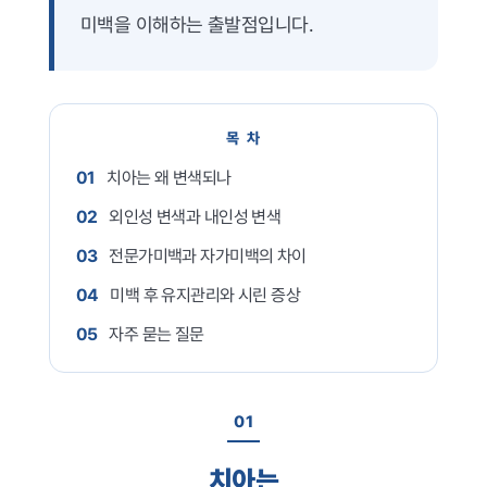
치과소개
미백을 이해하는 출발점입니다.
더조은플란트의 특별함
임플란트
목 차
치아교정
01
치아는 왜 변색되나
일반진료
02
외인성 변색과 내인성 변색
03
전문가미백과 자가미백의 차이
턱관절
04
미백 후 유지관리와 시린 증상
치료 후에는?
05
자주 묻는 질문
커뮤니티
01
치아는