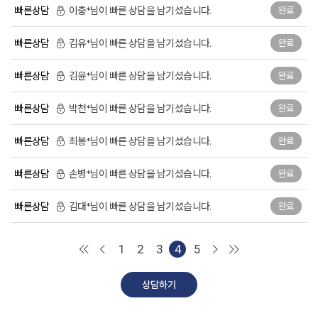
빠른상담
이충*님이 빠른 상담을 남기셨습니다.
완료
덧니 교정
개방교합 교정
과개교합 교정
빠른상담
김유*님이 빠른 상담을 남기셨습니다.
완료
주걱턱 교정
부분 교정
장치별 교정치료
빠른상담
김윤*님이 빠른 상담을 남기셨습니다.
완료
일반진료
자연치아살리기
보철치료
빠른상담
박천*님이 빠른 상담을 남기셨습니다.
완료
신경치료
충치치료
잇몸치료
빠른상담
최봉*님이 빠른 상담을 남기셨습니다.
완료
사랑니발치
스케일링
구강검진
빠른상담
손병*님이 빠른 상담을 남기셨습니다.
완료
턱관절
턱관절 질환
진단과 치료
빠른상담
김대*님이 빠른 상담을 남기셨습니다.
완료
치료 후에는?
전후사진
커뮤니티
1
2
3
4
5
온라인상담
공지사항
더조은칼럼
자주 묻는 질문
상담하기