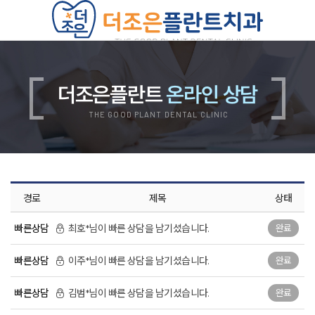
치과소개
의료진소개
진료안내
더조은플란트
온라인 상담
진료비안내
둘러보기
오시는길
THE GOOD PLANT DENTAL CLINIC
더조은플란트의 특별함
양심 진료
디지털 진료
자연치아 보존 원칙
자체기공소 운영
철저한 사후관리
위생적인 멸균, 소독
경로
제목
상태
쾌적한 진료환경
임플란트
무치악 임플란트
빠른상담
최호*님이 빠른 상담을 남기셨습니다.
완료
재수술 임플란트
뼈이식 임플란트
상악동 임플란트
빠른상담
이주*님이 빠른 상담을 남기셨습니다.
완료
보험 임플란트
치아교정
치아교정 QnA
빠른상담
김범*님이 빠른 상담을 남기셨습니다.
완료
부정교합 자가진단
돌출입 교정