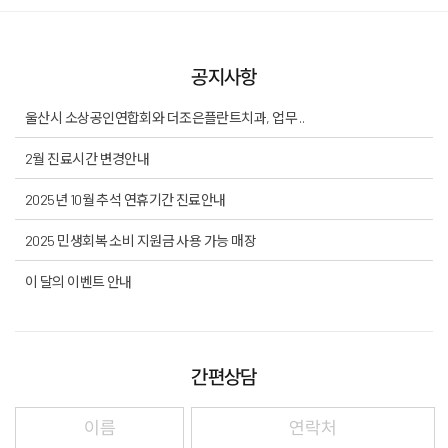
치과소개
더조은플란트의 특별함
공지사항
임플란트
울산시 소상공인연합회와 더조은플란트치과, 업무 ..
치아교정
2월 진료시간 변경안내
일반진료
2025년 10월 추석 연휴기간 진료안내
턱관절
2025 민생회복 소비 지원금 사용 가능 매장
이 달의 이벤트 안내
치료 후에는?
커뮤니티
간편상담