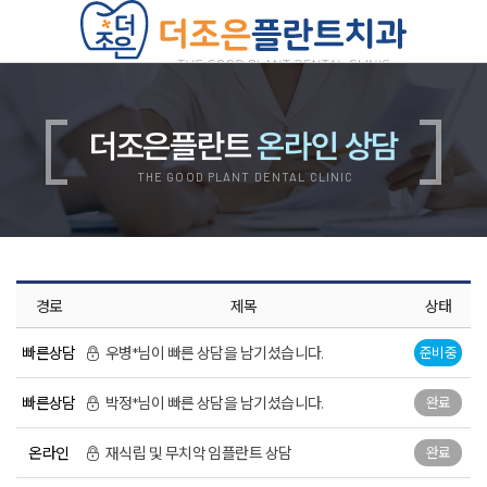
치과소개
의료진소개
진료안내
더조은플란트
온라인 상담
진료비안내
둘러보기
오시는길
THE GOOD PLANT DENTAL CLINIC
더조은플란트의 특별함
양심 진료
디지털 진료
자연치아 보존 원칙
자체기공소 운영
철저한 사후관리
위생적인 멸균, 소독
경로
제목
상태
쾌적한 진료환경
임플란트
무치악 임플란트
빠른상담
우병*님이 빠른 상담을 남기셨습니다.
준비중
재수술 임플란트
뼈이식 임플란트
상악동 임플란트
빠른상담
박정*님이 빠른 상담을 남기셨습니다.
완료
보험 임플란트
치아교정
치아교정 QnA
온라인
재식립 및 무치악 임플란트 상담
완료
부정교합 자가진단
돌출입 교정