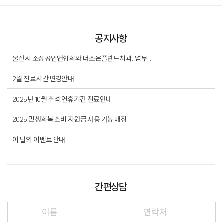
치과소개
더조은플란트의 특별함
공지사항
임플란트
울산시 소상공인연합회와 더조은플란트치과, 업무 ..
치아교정
2월 진료시간 변경안내
일반진료
2025년 10월 추석 연휴기간 진료안내
턱관절
2025 민생회복 소비 지원금 사용 가능 매장
이 달의 이벤트 안내
치료 후에는?
커뮤니티
간편상담