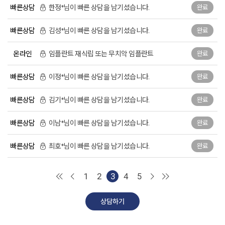
빠른상담
한정*님이 빠른 상담을 남기셨습니다.
완료
덧니 교정
개방교합 교정
과개교합 교정
빠른상담
김성*님이 빠른 상담을 남기셨습니다.
완료
주걱턱 교정
부분 교정
장치별 교정치료
온라인
임플란트 재식립 또는 무치악 임플란트
완료
일반진료
자연치아살리기
보철치료
빠른상담
이정*님이 빠른 상담을 남기셨습니다.
완료
신경치료
충치치료
잇몸치료
빠른상담
김기*님이 빠른 상담을 남기셨습니다.
완료
사랑니발치
스케일링
구강검진
빠른상담
이남*님이 빠른 상담을 남기셨습니다.
완료
턱관절
턱관절 질환
진단과 치료
빠른상담
최호*님이 빠른 상담을 남기셨습니다.
완료
치료 후에는?
전후사진
커뮤니티
1
2
3
4
5
온라인상담
공지사항
더조은칼럼
자주 묻는 질문
상담하기